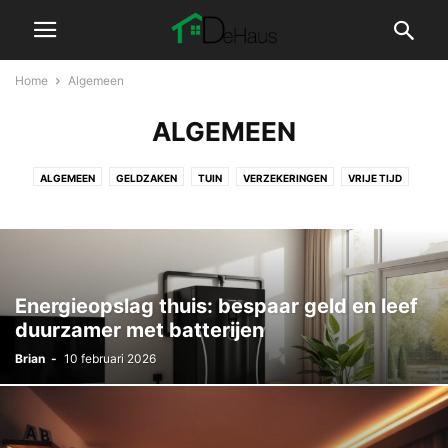
Home
Algemeen
ALGEMEEN
ALGEMEEN
GELDZAKEN
TUIN
VERZEKERINGEN
VRIJE TIJD
WONEN
Energieopslag thuis: bespaar geld en leef
duurzamer met batterijen
Brian
-
10 februari 2026